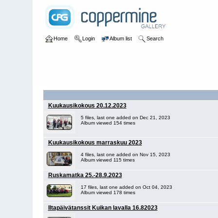
Home
Login
Album list
Search
Kuukausikokous 20.12.2023
5 files, last one added on Dec 21, 2023
Album viewed 154 times
Kuukausikokous marraskuu 2023
4 files, last one added on Nov 15, 2023
Album viewed 115 times
Ruskamatka 25.-28.9.2023
17 files, last one added on Oct 04, 2023
Album viewed 178 times
Iltapäivätanssit Kuikan lavalla 16.82023