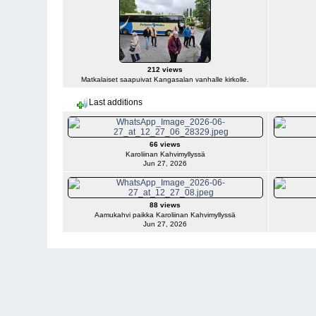
212 views
Matkalaiset saapuivat Kangasalan vanhalle kirkolle.
Last additions
66 views
Karoliinan Kahvimyllyssä
Jun 27, 2026
88 views
Aamukahvi paikka Karoliinan Kahvimyllyssä
Jun 27, 2026