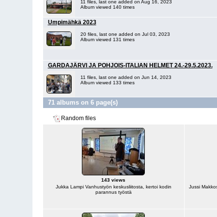
11 files, last one added on Aug 16, 2023
Album viewed 140 times
Umpimähkä 2023
20 files, last one added on Jul 03, 2023
Album viewed 131 times
GARDAJÄRVI JA POHJOIS-ITALIAN HELMET 24.-29.5.2023.
11 files, last one added on Jun 14, 2023
Album viewed 133 times
71 albums on 6 page(s)
Random files
143 views
Jukka Lampi Vanhustyön keskusliitosta, kertoi kodin
Jussi Makkos
parannus työstä