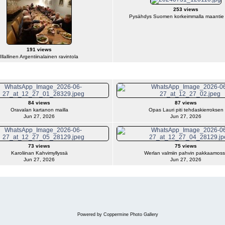
253 views
Pysähdys Suomen korkeimmalla maantie 
191 views
Illallinen Argentiinalainen ravintola
84 views
87 views
Oravalan kartanon mailla
Opas Lauri piti tehdaskierroksen
Jun 27, 2026
Jun 27, 2026
73 views
75 views
Karoliinan Kahvimyllyssä
Werlan valmiin pahvin pakkaamos
Jun 27, 2026
Jun 27, 2026
Powered by
Coppermine Photo Gallery