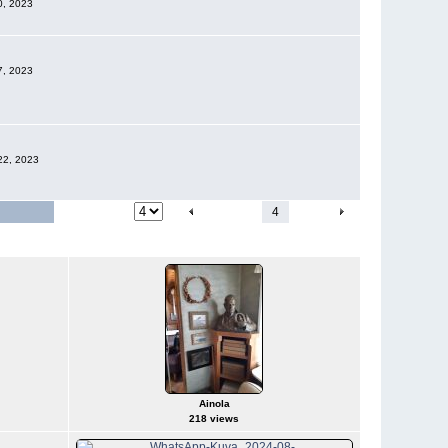
20, 2023
7, 2023
 22, 2023
Jump to page
1
2
3
4
5
6
Ainola
218 views