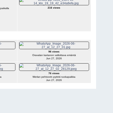
216 views
paikalla
96 views
Oravalan kartanon valloittava emäntä
Jun 27, 2026
76 views
sa
Werlan pehtoorin pytinki ruokapaikka
Jun 27, 2026