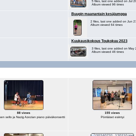
5 files, last one added on Jul 
Album viewed 96 times
Buugin maanantain kesäjumppa
2 files, last one added on Jun 2
Album viewed 64 times
Kuukausikokous Toukokuu 2023
3 files, last one added on May
Album viewed 46 times
88 views
155 views
en sello ja Nazig Azezian piano päiväkonsertti
Pörriäiset esiintyi