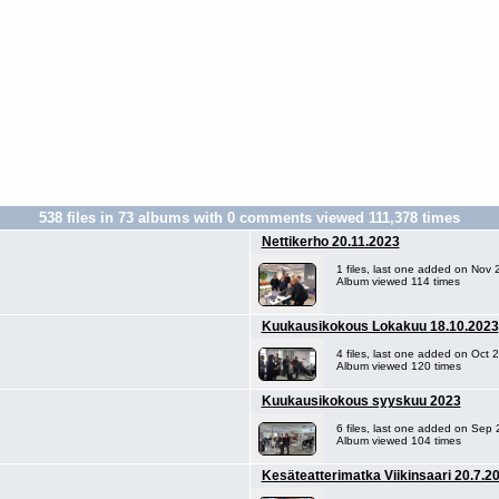
538
files in
73
albums with
0
comments viewed
111,378
times
Nettikerho 20.11.2023
1 files, last one added on Nov 
Album viewed 114 times
Kuukausikokous Lokakuu 18.10.2023
4 files, last one added on Oct 
Album viewed 120 times
Kuukausikokous syyskuu 2023
6 files, last one added on Sep
Album viewed 104 times
Kesäteatterimatka Viikinsaari 20.7.2