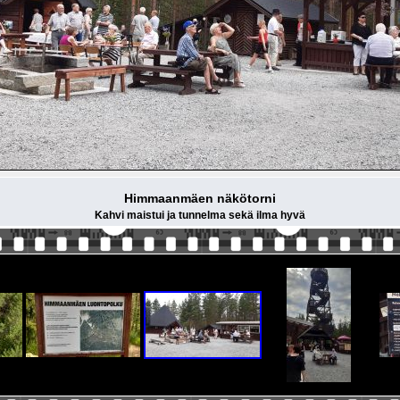
Himmaanmäen näkötorni
Kahvi maistui ja tunnelma sekä ilma hyvä