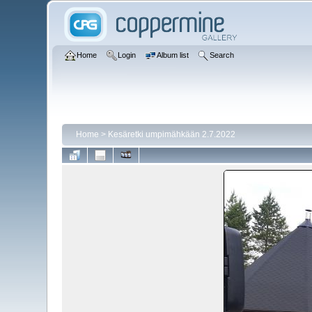
Home
Login
Album list
Search
Home
>
Kesäretki umpimähkään 2.7.2022