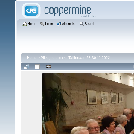
Home
Login
Album list
Search
Home
>
Pikkujoulumatka Tallinnaan 28-30.11.2022