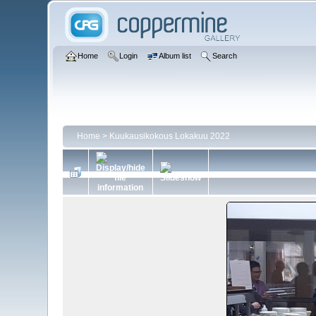
Home
Login
Album list
Search
Home
>
Kuukausikokous Lokakuu 2022