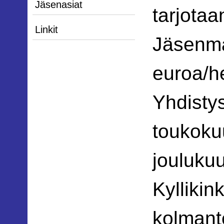
Jäsenasiat
tarjotaa
Linkit
Jäsenm
euroa/he
Yhdisty
toukoku
jouluku
Kylliki
kolmant