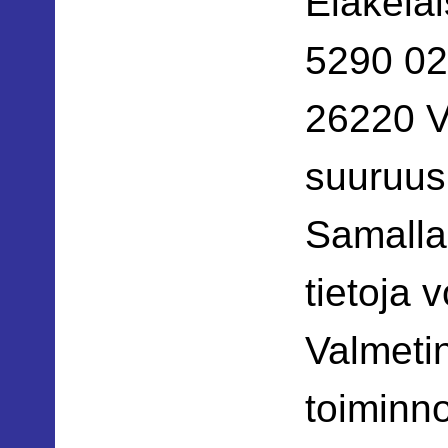
Eläkeläi
5290 02
26220 
suuruus
Samalla 
tietoja 
Valmetin
toiminno