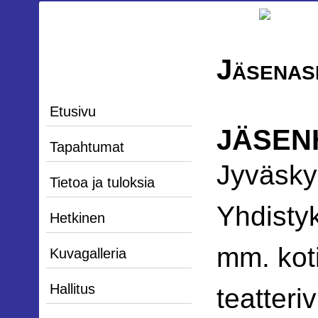
Jäsenas
Etusivu
JÄSEN
Tapahtumat
Jyväskyl
Tietoa ja tuloksia
Yhdisty
Hetkinen
mm. kot
Kuvagalleria
Hallitus
teatteri