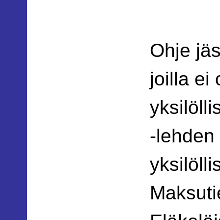
Ohje jä
joilla ei
yksilöll
-lehden
yksilöll
Maksuti