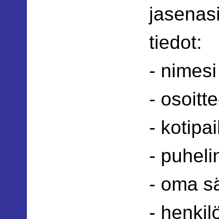
jasenasi
tiedot:
- nimesi
- osoitt
- kotipa
- puhel
- oma s
- henkil