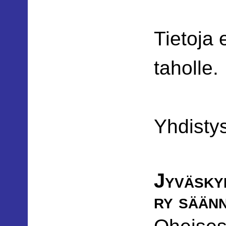
Tietoja 
taholle.
Yhdisty
Jyväsky
ry sään