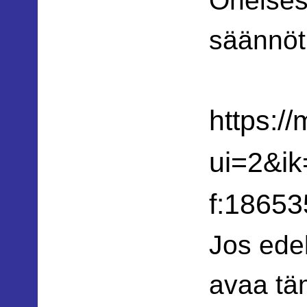
Oheises
säännöt
https:/
ui=2&i
f:1865
Jos edel
avaa tä