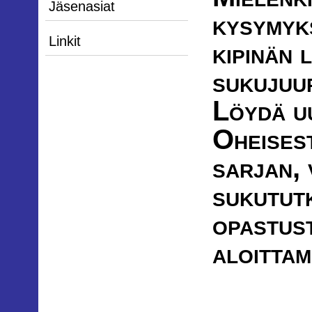
Jäsenasiat
kysymyks
Linkit
kipinän 
sukujuur
Löydä u
Oheisest
sarjan, 
sukutut
opastus
aloittam