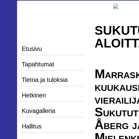
SUKUT
ALOIT
Etusivu
Tapahtumat
Marras
Tietoa ja tuloksia
kuukaus
Hetkinen
vieraili
Sukututk
Kuvagalleria
Åberg j
Hallitus
Mielenki