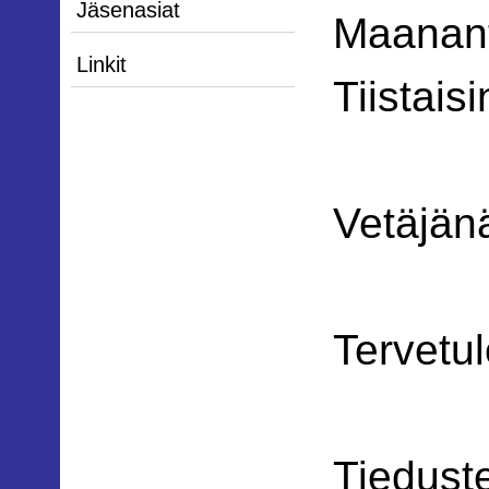
Jäsenasiat
Maananta
Linkit
Tiistais
Vetäjän
Tervetu
Tieduste